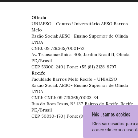
Olinda
UNIAESO - Centro Universitário AESO Barros
Melo
Razão Social: AESO- Ensino Superior de Olinda
LTDA
CNPJ: 09.726.365/0001-72
Av. Transamazônica, 405, Jardim Brasil II, Olinda,
PE/Brasil
CEP 53300-240 | Fone: +55 (81) 2128-9797
Recife
Faculdade Barros Melo Recife - UNIAESO
Razão Social: AESO- Ensino Superior de Olinda
LTDA
CNPJ: CNPJ: 09.726.365/0003-34
Rua do Bom Jesus, Nº 137, Bairro do Recife, Recife,
PE/Brasil
Nós usamos cookies
CEP 50030-170 | Fone: (81) 3204-7536
Eles são usados para 
concorda com o uso d