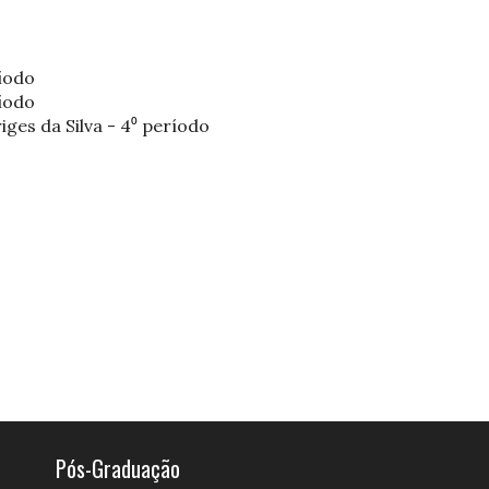
íodo
ríodo
ges da Silva - 4⁰ período
Pós-Graduação