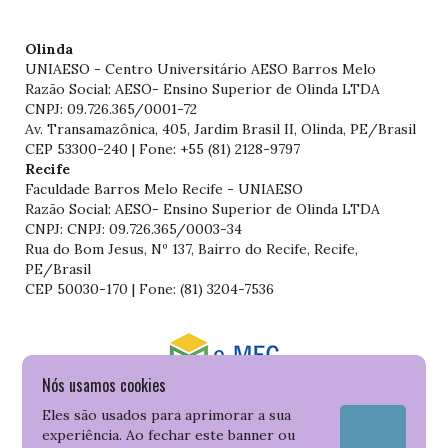
Olinda
UNIAESO - Centro Universitário AESO Barros Melo
Razão Social: AESO- Ensino Superior de Olinda LTDA
CNPJ: 09.726.365/0001-72
Av. Transamazônica, 405, Jardim Brasil II, Olinda, PE/Brasil
CEP 53300-240 | Fone: +55 (81) 2128-9797
Recife
Faculdade Barros Melo Recife - UNIAESO
Razão Social: AESO- Ensino Superior de Olinda LTDA
CNPJ: CNPJ: 09.726.365/0003-34
Rua do Bom Jesus, Nº 137, Bairro do Recife, Recife,
PE/Brasil
CEP 50030-170 | Fone: (81) 3204-7536
Nós usamos cookies
Consulte o cadastro da Instituição no Sistema do e-MEC
Eles são usados para aprimorar a sua
experiência. Ao fechar este banner ou