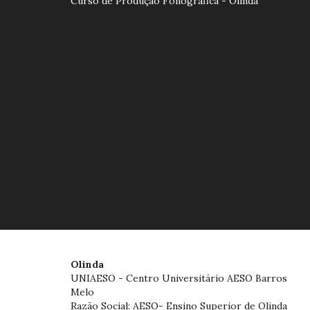
Curso de Produção Fonográfica - Olinda
Olinda
UNIAESO - Centro Universitário AESO Barros
Melo
Razão Social: AESO- Ensino Superior de Olinda